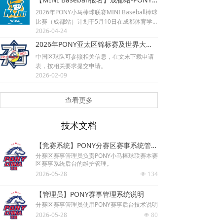
2026年PONY小马棒球联赛MINI Baseball棒球
比赛（成都站）计划于5月10日在成都体育学
院武侯校区足球场(武侯区体院路2号)举行，四
2026-04-24
川省各地区球队均可报名参赛。
2026年PONY亚太区锦标赛及世界大赛计划日程
中国区球队可参照相关信息，在文末下载申请
表，按相关要求提交申请。
2026-02-09
查看更多
技术文档
【竞赛系统】PONY分赛区赛事系统管理员指引
分赛区赛事管理员负责PONY小马棒球联赛本赛
区赛事系统后台的维护管理。
2026-05-28
134
넶
【管理员】PONY赛事管理系统说明
分赛区赛事管理员使用PONY赛事后台技术说明
2026-05-28
80
넶