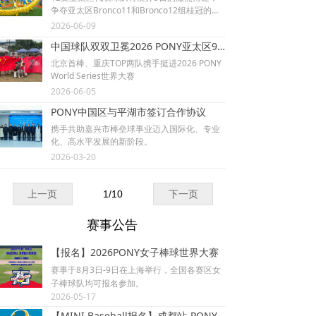
争夺亚太区Bronco11和Bronco12组桂冠的同
时，也力争夺取2026PONY世界大赛入场券门
2026-06-09
票。
中国球队双双卫冕2026 PONY亚太区9U和10U冠军！
北京首棒、重庆TOP两队携手挺进2026 PONY
World Series世界大赛
2026-06-05
PONY中国区与平湖市签订合作协议
携手共助嘉兴市棒垒球事业迈入国际化、专业
化、高水平发展的新阶段。
2026-03-20
上一页
1
/
10
下一页
赛事公告
【报名】2026PONY女子棒球世界大赛
赛事于8月3日-9日在上海举行，全国各赛区女
子棒球队均可报名参加。
2026-05-17
【MINI Baseball报名】成都站-PONY小马棒球联赛MINI Baseball棒球比赛