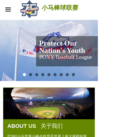
首页
小马棒球联赛
끀
总决赛
关于我们
Protect Our
新闻资讯
Nation's Youth
PONY Baseball League
赛事公告
服务支持
PONY中国
技术文档
2026GBWS
关于我们
ABOUT US
PONY小马世界少棒垒联盟是世界上最大规模的青